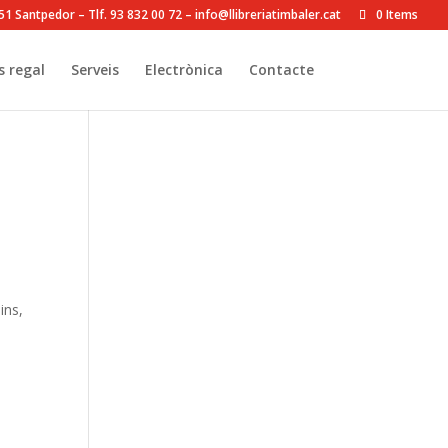
8251 Santpedor – Tlf. 93 832 00 72 – info@llibreriatimbaler.cat
0 Items
s regal
Serveis
Electrònica
Contacte
ins,