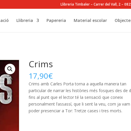
Llibreria Timbaler – Carrer del Vall, 2 – 0
ació
Llibreria
Papereria
Material escolar
Objecte
Crims
17,90
€
Crims amb Carles Porta torna a aquella manera tan
particular de narrar les històries més fosques des de d
fins al punt que el lector té la sensació que coneix
personalment l’assassí, que li sent la veu, com ja vam
poder presenciar a Tor: Tretze cases i tres morts.