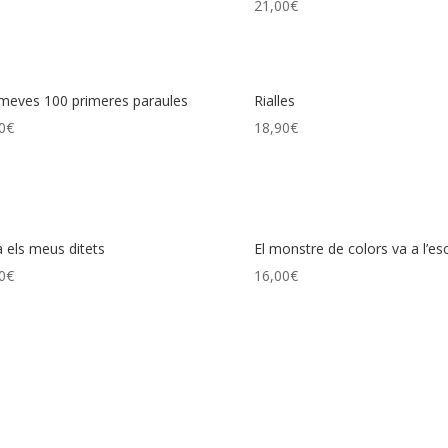
21,00
€
meves 100 primeres paraules
Rialles
0
€
18,90
€
a els meus ditets
El monstre de colors va a l’es
0
€
16,00
€