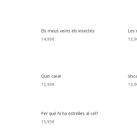
Els meus veïns els insectes
Les 
14,90
€
13,9
Quin cara!
Visc
12,90
€
13,9
Per què hi ha estrelles al cel?
15,95
€