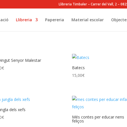
Llibreria Timbaler – Carrer del Vall, 2 – 0
ació
Llibreria
Papereria
Material escolar
Objecte
ingut Senyor Malestar
Batecs
0
€
15,00
€
ungla dels xefs
Més contes per educar nens
0
€
feliços