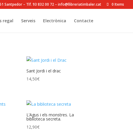
8251 Santpedor – Tlf. 93 832 00 72 – info@llibreriatimbaler.cat
0 Items
s regal
Serveis
Electrònica
Contacte
Sant Jordi i el drac
14,50
€
L’Agus i els monstres. La
biblioteca secreta.
12,90
€