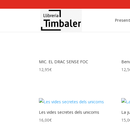
Present
MIC. EL DRAC SENSE FOC
Benv
12,95
€
12,5
Les vides secretes dels unicorns
La j
16,00
€
15,0