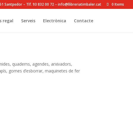
8251 Santpedor – Tlf. 93 832 00 72 – info@llibreriatimbaler.cat
0 Items
s regal
Serveis
Electrònica
Contacte
i mides, quaderns, agendes, arxivadors,
 llapís, gomes d’esborrar, maquinetes de fer