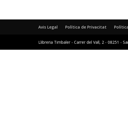
Avis Legal
Política de Privacitat
Polític
Llibreria Timbaler - Carrer del Vall, 2 - 08251 - S