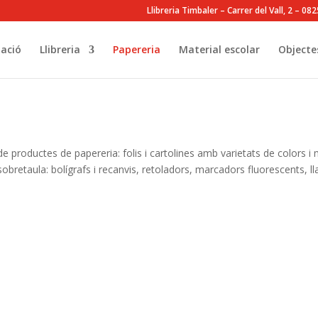
Llibreria Timbaler – Carrer del Vall, 2 – 0
ació
Llibreria
Papereria
Material escolar
Objecte
 de productes de papereria: folis i cartolines amb varietats de colors 
e sobretaula: bolígrafs i recanvis, retoladors, marcadors fluorescents,