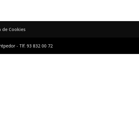
a de Cookies
antpedor - Tlf. 93 832 00 72