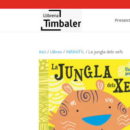
Present
Inici
/
Llibres
/
INFANTIL
/ La jungla dels xefs