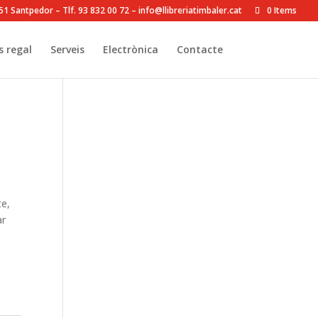
8251 Santpedor – Tlf. 93 832 00 72 – info@llibreriatimbaler.cat
0 Items
s regal
Serveis
Electrònica
Contacte
te,
ar