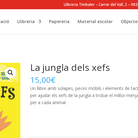
Llibreria Timbaler – Carrer del Vall, 2 – 0
ació
Llibreria
Papereria
Material escolar
Objecte
La jungla dels xefs
15,00
€
Un llibre amb solapes, peces mòbils i elements de tac
per ajudar els xefs de la jungla a trobar el millor menj
per a cada animal.