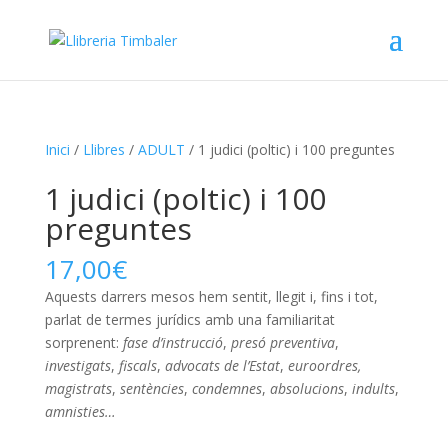
Inici
/
Llibres
/
ADULT
/ 1 judici (poltic) i 100 preguntes
1 judici (poltic) i 100
preguntes
17,00
€
Aquests darrers mesos hem sentit, llegit i, fins i tot,
parlat de termes jurídics amb una familiaritat
sorprenent:
fase d’instrucció
,
presó
preventiva
,
investigats
,
fiscals
,
advocats de
l’Estat
,
euroordres,
magistrats
,
sentències
,
condemnes
,
absolucions
,
indults
,
amnisties…