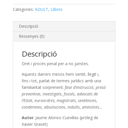
Categories:
ADULT
,
Llibres
Descripció
Ressenyes (0)
Descripció
Dret i procés penal per a no juristes.
Aquests darrers mesos hem sentit, llegit i,
fins i tot, parlat de termes jurídics amb una
familiaritat sorprenent:
fase d’instrucció
,
presó
preventiva
,
investigats
,
fiscals
,
advocats de
l’Estat
,
euroordres, magistrats
,
sentències
,
condemnes
,
absolucions
,
indults
,
amnisties…
Autor
: Jaume Alonso-Cuevillas (pròleg de
Xavier Graset)