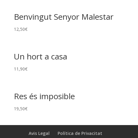
Benvingut Senyor Malestar
12,50
€
Un hort a casa
11,90
€
Res és imposible
19,50
€
Avis Legal
Política de Privacitat