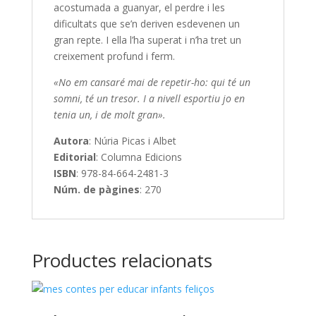
acostumada a guanyar, el perdre i les
dificultats que se’n deriven esdevenen un
gran repte. I ella l’ha superat i n’ha tret un
creixement profund i ferm.
«No em cansaré mai de repetir-ho: qui té un
somni, té un tresor. I a nivell esportiu jo en
tenia un, i de molt gran».
Autora
: Núria Picas i Albet
Editorial
: Columna Edicions
ISBN
: 978-84-664-2481-3
Núm. de pàgines
: 270
Productes relacionats