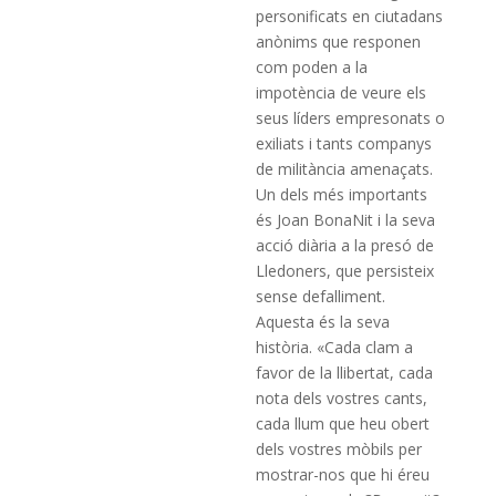
personificats en ciutadans
anònims que responen
com poden a la
impotència de veure els
seus líders empresonats o
exiliats i tants companys
de militància amenaçats.
Un dels més importants
és Joan BonaNit i la seva
acció diària a la presó de
Lledoners, que persisteix
sense defalliment.
Aquesta és la seva
història. «Cada clam a
favor de la llibertat, cada
nota dels vostres cants,
cada llum que heu obert
dels vostres mòbils per
mostrar-nos que hi éreu