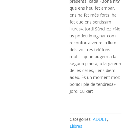
presents, cada ?Bona nit?
que ens heu fet arribar,
ens ha fet més forts, ha
fet que ens sentíssim
lliures». Jordi Sànchez «No
us podeu imaginar com
reconforta veure la llum
dels vostres telèfons
mòbils quan pugem a la
segona planta, a la galeria
de les cel·les, i ens diem
adeu. És un moment molt
bonic i ple de tendresa».
Jordi Cuixart
Categories:
ADULT
,
Llibres