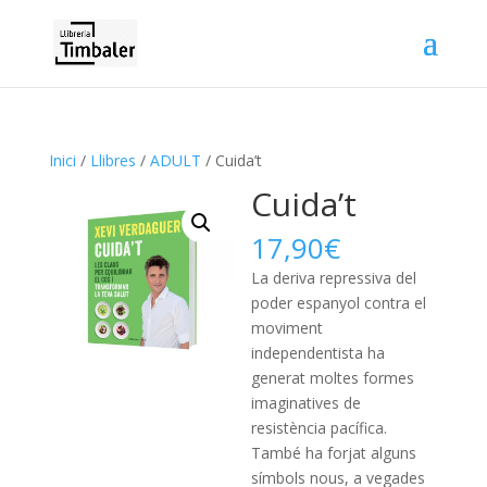
Inici
/
Llibres
/
ADULT
/ Cuida’t
Cuida’t
17,90
€
La deriva repressiva del
poder espanyol contra el
moviment
independentista ha
generat moltes formes
imaginatives de
resistència pacífica.
També ha forjat alguns
símbols nous, a vegades