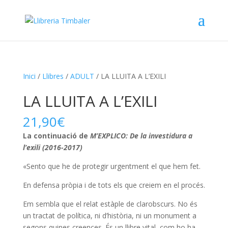
Inici
/
Llibres
/
ADULT
/ LA LLUITA A L’EXILI
LA LLUITA A L’EXILI
21,90
€
La continuació de
M’EXPLICO
: De la investidura a
l’exili (2016-2017)
«Sento que he de protegir urgentment el que hem fet.
En defensa pròpia i de tots els que creiem en el procés.
Em sembla que el relat estàple de clarobscurs. No és
un tractat de política, ni d’història, ni un monument a
segons quines creences. És un llibre vital, com ho ha