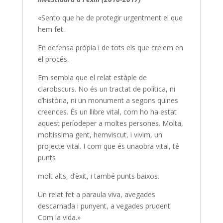
«Sento que he de protegir urgentment el que
hem fet.
En defensa pròpia i de tots els que creiem en
el procés.
Em sembla que el relat estàple de
clarobscurs. No és un tractat de política, ni
d’història, ni un monument a segons quines
creences. És un llibre vital, com ho ha estat
aquest períodeper a moltes persones. Molta,
moltíssima gent, hemviscut, i vivim, un
projecte vital. I com que és unaobra vital, té
punts
molt alts, d’èxit, i també punts baixos.
Un relat fet a paraula viva, avegades
descarnada i punyent, a vegades prudent.
Com la vida.»