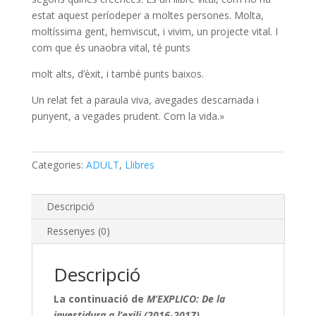
estat aquest períodeper a moltes persones. Molta,
moltíssima gent, hemviscut, i vivim, un projecte vital. I
com que és unaobra vital, té punts
molt alts, d’èxit, i també punts baixos.
Un relat fet a paraula viva, avegades descarnada i
punyent, a vegades prudent. Com la vida.»
Categories:
ADULT
,
Llibres
Descripció
Ressenyes (0)
Descripció
La continuació de
M’EXPLICO
: De la
investidura a l’exili (2016-2017)